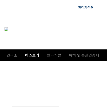
잔디과학연구소
잔디과학연구소
연구소
히스토리
연구개발
특허 및 품질인증서