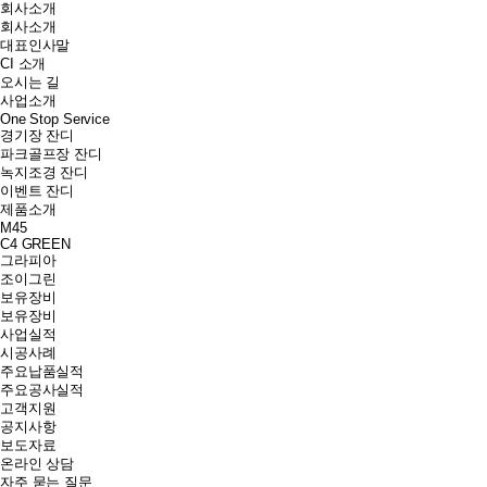
회사소개
회사소개
대표인사말
CI 소개
오시는 길
사업소개
One Stop Service
경기장 잔디
파크골프장 잔디
녹지조경 잔디
이벤트 잔디
제품소개
M45
C4 GREEN
그라피아
조이그린
보유장비
보유장비
사업실적
시공사례
주요납품실적
주요공사실적
고객지원
공지사항
보도자료
온라인 상담
자주 묻는 질문