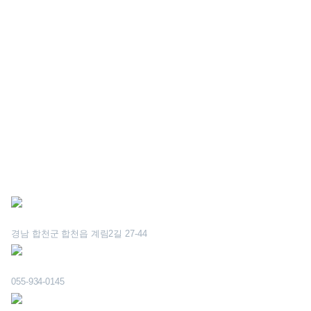
(주)한울
ADDRESS
경남 합천군 합천읍 계림2길 27-44
TEL
055-934-0145